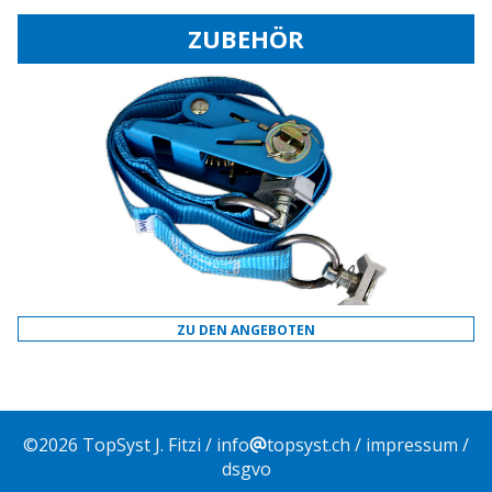
ZUBEHÖR
ZU DEN ANGEBOTEN
©
2026
TopSyst J. Fitzi /
info
topsyst.ch
/
impressum
/
dsgvo