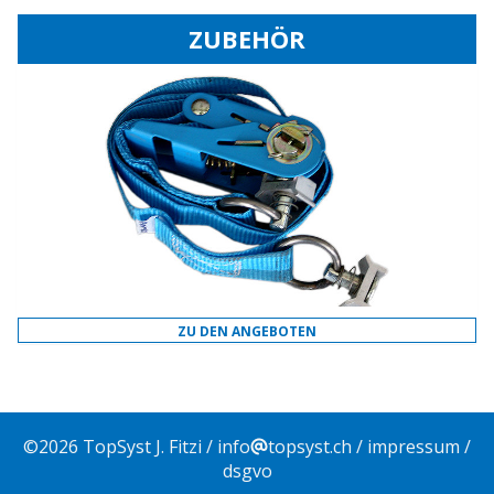
ZUBEHÖR
ZU DEN ANGEBOTEN
©
2026
TopSyst J. Fitzi /
info
topsyst.ch
/
impressum
/
dsgvo