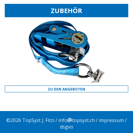
ZUBEHÖR
ZU DEN ANGEBOTEN
©
2026
TopSyst J. Fitzi /
info
topsyst.ch
/
impressum
/
dsgvo