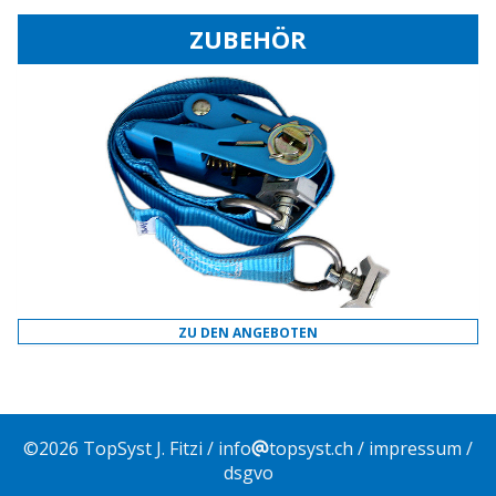
ZUBEHÖR
ZU DEN ANGEBOTEN
©
2026
TopSyst J. Fitzi /
info
topsyst.ch
/
impressum
/
dsgvo